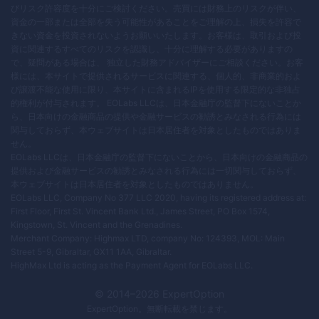
びリスク許容度を十分にご検討ください。売買には財務上のリスクが伴い、
資金の一部または全部を失う可能性があることをご理解の上、損失を許容で
きない資金を投資されないようお願いいたします。お客様は、取引および投
資に関連するすべてのリスクを認識し、十分に理解する必要がありますの
で、疑問がある場合は、 独立した財務アドバイザーにご相談ください。お客
様には、本サイトで提供されるサービスに関連する、個人的、非商業的およ
び譲渡不能な使用に限り、本サイトに含まれるIPを使用する限定的な非独占
的権利が付与されます。 EOLabs LLCは、日本金融庁の監督下にないことか
ら、日本向けの金融商品の提供や金融サービスの勧誘とみなされる行為には
関与しておらず、本ウェブサイトは日本居住者を対象としたものではありま
せん。
EOLabs LLCは、日本金融庁の監督下にないことから、日本向けの金融商品の
提供および金融サービスの勧誘とみなされる行為には一切関与しておらず、
本ウェブサイトは日本居住者を対象としたものではありません。
EOLabs LLC, Company No 377 LLC 2020, having its registered address at:
First Floor, First St. Vincent Bank Ltd., James Street, PO Box 1574,
Kingstown, St. Vincent and the Grenadines.
Merchant Company: Highmax LTD, company No: 124393, MOL: Main
Street 5-9, Gibraltar, GX11 1AA, Gibraltar.
HighMax Ltd is acting as the Payment Agent for EOLabs LLC.
© 2014–
2026
ExpertOption
ExpertOption
。無断転載を禁じます。