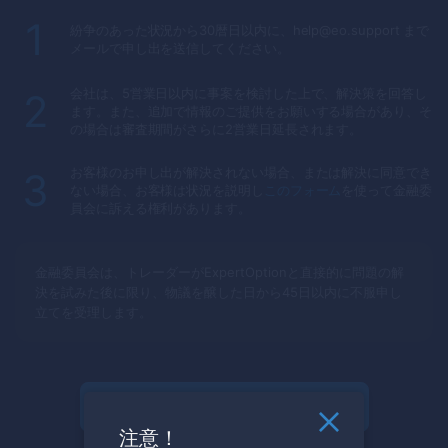
1
紛争のあった状況から30暦日以内に、help@eo.support まで
メールで申し出を送信してください。
会社は、5営業日以内に事案を検討した上で、解決策を回答し
2
ます。また、追加で情報のご提供をお願いする場合があり、そ
の場合は審査期間がさらに2営業日延長されます。
お客様のお申し出が解決されない場合、または解決に同意でき
3
ない場合、お客様は状況を説明し
このフォーム
を使って金融委
員会に訴える権利があります。
金融委員会は、トレーダーが
ExpertOption
と直接的に問題の解
決を試みた後に限り、物議を醸した日から45日以内に不服申し
立てを受理します。
登録して取引を開始する
注意！