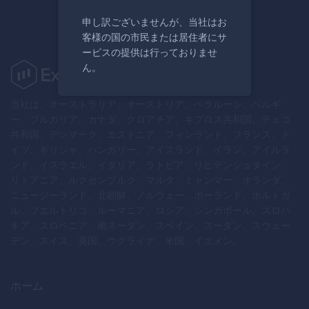
申し訳ございませんが、当社はお
客様の国の市民または居住者にサ
ービスの提供は行っておりませ
ん。
当社は、オーストラリア、オーストリア、ベラルーシ、ベルギ
ー、ブルガリア、カナダ、クロアチア、キプロス共和国、チェコ
共和国、デンマーク、エストニア、フィンランド、フランス、ド
イツ、ギリシャ、ハンガリー、アイスランド、イラン、アイルラ
ンド、イスラエル、イタリア、ラトビア、リヒテンシュタイン、
リトアニア、ルクセンブルク、マルタ、ミャンマー、オランダ、
ニュージーランド、北朝鮮、ノルウェー、ポーランド、ポルトガ
ル、プエルトリコ、ルーマニア、ロシア、シンガポール、スロバ
キア、スロベニア、南スーダン、スペイン、スーダン、スウェー
デン、スイス、英国、ウクライナ、米国、イエメン。
ホーム