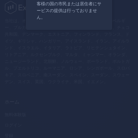
客様の国の市民または居住者にサ
ービスの提供は行っておりませ
ん。
当社は、オーストラリア、オーストリア、ベラルーシ、ベルギ
ー、ブルガリア、カナダ、クロアチア、キプロス共和国、チェコ
共和国、デンマーク、エストニア、フィンランド、フランス、ド
イツ、ギリシャ、ハンガリー、アイスランド、イラン、アイルラ
ンド、イスラエル、イタリア、ラトビア、リヒテンシュタイン、
リトアニア、ルクセンブルク、マルタ、ミャンマー、オランダ、
ニュージーランド、北朝鮮、ノルウェー、ポーランド、ポルトガ
ル、プエルトリコ、ルーマニア、ロシア、シンガポール、スロバ
キア、スロベニア、南スーダン、スペイン、スーダン、スウェー
デン、スイス、英国、ウクライナ、米国、イエメン。
ホーム
無料体験版
ログイン
登録