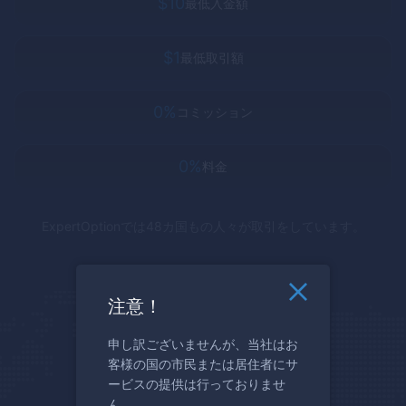
$10
最低入金額
$1
最低取引額
0%
コミッション
0%
料金
ExpertOption
では48カ国もの人々が取引をしています。
注意！
申し訳ございませんが、当社はお
客様の国の市民または居住者にサ
ービスの提供は行っておりませ
ん。